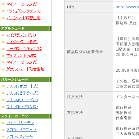
URL
http://www.
【手数料】
振込料 又は
【送料】※
高額購入割
1配送先・1
商品以外の必要代金
20,001
20,000円
その他、送
ご注文後に
注文方法
インターネッ
銀行振込
支払方法
郵便振替
代金引換
銀行振込及び
ご入金確認
支払期限