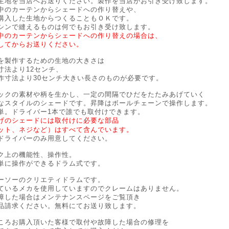
生地を当店へお送りください。製作を当店がお引き受け致します。
中のカーテンからシェードへの作り替えや、
購入した生地からつくることもＯＫです。
シンで縫えるものは何でもお引き受け致します。
中のカーテンからシェードへの作り替えの場合は、
してからお送りください。
を製作するための生地の大きさは
寸法より12センチ、
作寸法より30センチ大きい長さのものが必要です。
ックの素材や柄を生かし、一定の間隔でひだをたたみあげていく
なスタイルのシェードです。昇降はボールチェーンで操作します。
単。ドライバー1本で誰でも取付けできます。
げのシェードには取付けに必要な部品
ット、ネジなど）はすべて含んでいます。
ドライバーのみ用意してください。
ク上の機能性、操作性。
単に操作ができるドラム式です。
ーソーのクリエティドラムです。
ているメカを使用していますのでクレームはありません。
障した場合はメンテナンスページをご覧頂き
品請求ください。無料にてお送り致します。
ころお購入頂いた客様で取付や故障した場合の修理を