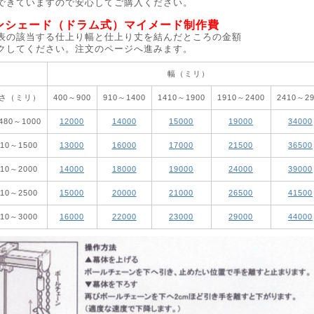
できていますので安心してご購入ください。
ンシェード（ドラム式）マイメード制作費
表の該当する仕上り幅と仕上り丈を結んだところの金額
クしてください。注文のページへ進みます。
幅（ミリ）
さ（ミリ）
400～900
910～1400
1410～1900
1910～2400
2410～29
80～1000
12000
14000
15000
19000
34000
010～1500
13000
16000
17000
21500
36500
510～2000
14000
18000
19000
24000
39000
010～2500
15000
20000
21000
26500
41500
510～3000
16000
22000
23000
29000
44000