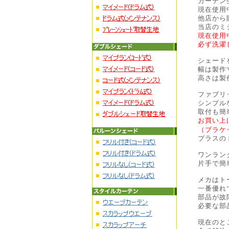
カーテン
現在使用
他店から
当店のミ
現在使用
必ず洗濯
シェード
幅は製作
高さは製
ファブリ
シンプル
取付も簡
お買い上
（ブラケ
プラスの
ワンラン
片手で簡
メカはト
一番優れ
部品が故
必要な部
現在のと