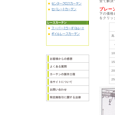
全て解決
プレー
下の価格
をクリッ
高
4
1
1
2
2