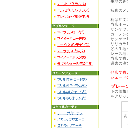
生地のみ
写真のメ
柄は注文
当店ホー
サンゲツ
カーテン
サンゲツ
リリカラ
どの生地
レース地
当店で購
過去の注
他店で購
シェード
プレー
下の価格
をクリッ
高
7