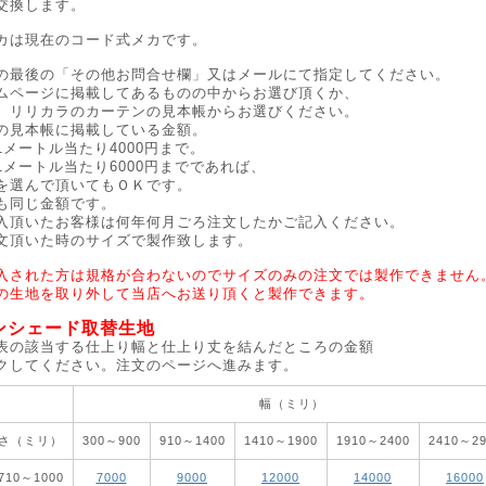
交換します。
カは現在のコード式メカです。
の最後の「その他お問合せ欄」又はメールにて指定してください。
ムページに掲載してあるものの中からお選び頂くか、
、リリカラのカーテンの見本帳からお選びください。
の見本帳に掲載している金額。
1メートル当たり4000円まで。
1メートル当たり6000円までであれば、
を選んで頂いてもＯＫです。
も同じ金額です。
入頂いたお客様は何年何月ごろ注文したかご記入ください。
文頂いた時のサイズで製作致します。
入された方は規格が合わないのでサイズのみの注文では製作できません
の生地を取り外して当店へお送り頂くと製作できます。
ンシェード取替生地
表の該当する仕上り幅と仕上り丈を結んだところの金額
クしてください。注文のページへ進みます。
幅（ミリ）
さ（ミリ）
300～900
910～1400
1410～1900
1910～2400
2410～29
10～1000
7000
9000
12000
14000
16000