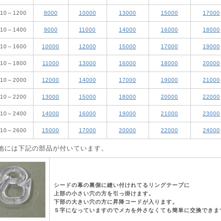
010～1200
8000
10000
13000
15000
17000
210～1400
9000
11000
14000
16000
18000
410～1600
10000
12000
15000
17000
19000
610～1800
11000
13000
16000
18000
20000
810～2000
12000
14000
17000
19000
21000
010～2200
13000
15000
18000
20000
22000
210～2400
14000
16000
19000
21000
23000
410～2600
15000
17000
20000
22000
24000
地には下記の部品が付いています。
シードの幕の裏側に縫い付けれてるリングテープに
上部の小さい穴の方を引っ掛けます。
下部の大きい穴の方に昇降コードが入ります。
Ｓ字になっていますのでメカを外さなくても簡単に交換できま