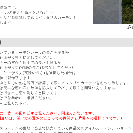
簡単です。
レールの長さと高さを測るだけ)
りなどを計算して窓にピッタリのカーテンを
します。
明
いているカーテンレールの長さを測るか
仕上がり幅を指定してください。
ナーの穴から床までの長さを測るか
仕上がり丈(実際の長さ)を指定してください。
、仕上がり丈(実際の長さ)を選択した場合は
値で製作致します。
ゆとりその他を当店で計算して窓にピッタリのカーテンをお作り致します。
は簡単な窓の図に数値を記入してFAXして頂くと間違いありません。
は掃き出し窓の測り方と同じです。
は取付業者にご相談ください。
をご覧ください。
に一番下の図を必ずご覧ください。間違えが防げます。
間違いは、開け方の選択のところでの両開きと片開きの選択ミスです。)
スカーテンの生地は当店で販売している商品のスタイルカーテン、 バルーン