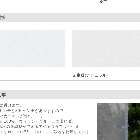
選択
▲生成(ナチュラル)
見本
に透けます。
0センチと300センチがありますので
いカーテンが作れます。
ル100%、ウォッシャブル、三つ山ヒダ。
高さの微調整ができるアジャスタフック付き。
くずれにくい75ミリのニット芯地を使用していま