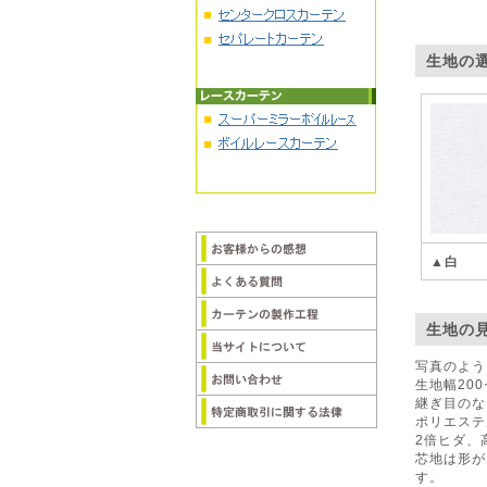
生地の
▲白
生地の
写真のよう
生地幅20
継ぎ目のな
ポリエステ
2倍ヒダ、
芯地は形が
す。