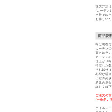
注文方法は
(カーテン
当社でゆと
お作りいた
商品説
幅は現在付
カーテンの
高さはラン
カーテンの
仕上がり幅
指定した数
それ以外は
心配な場合
出窓の高さ
新設の場合
詳しくは下
ご注文の前
(一番多い
ボイルレー