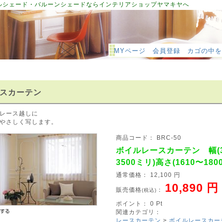
ルシェード・バルーンシェードならインテリアショップヤマキヤへ
MYページ
会員登録
カゴの中を
スカーテン
レース越しに
やさしく写します。
商品コード： BRC-50
ボイルレースカーテン 幅(3
3500ミリ)高さ(1610〜180
通常価格： 12,100 円
10,890 円
販売価格
：
(税込)
ポイント： 0 Pt
関連カテゴリ：
レースカーテン
>
ボイルレースカー