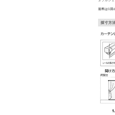
ダブルシェ
送料は1回
採寸方