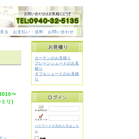
見る
お支払い・送料
お問い合わせ
カーテンのお見積り
プレーンシェードのお見
積り
ダブルシェードのお見積
り
010〜
0ミリ)
パスワードを忘れた方はこち
ら
テン