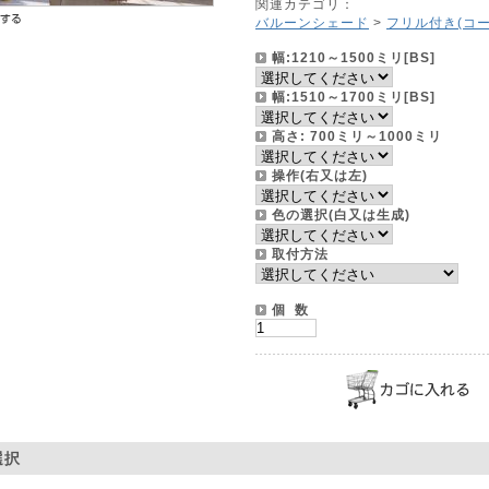
関連カテゴリ：
バルーンシェード
>
フリル付き(コー
幅:1210～1500ミリ[BS]
幅:1510～1700ミリ[BS]
高さ: 700ミリ～1000ミリ
操作(右又は左)
色の選択(白又は生成)
取付方法
個 数
選択