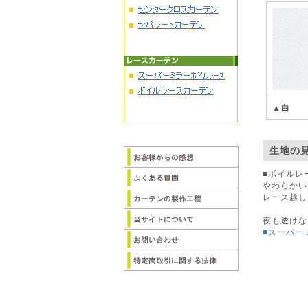
▲白
生地の
■ボイルレ
やわらかい
レース越し
夜も透けな
■スーパー