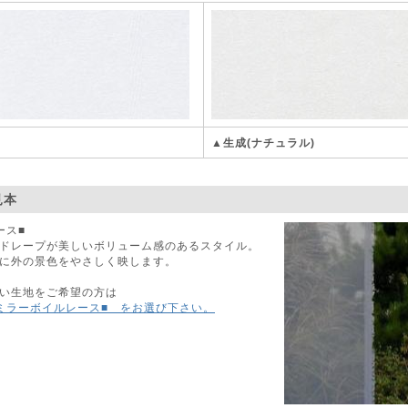
▲生成(ナチュラル)
見本
ース■
ドレープが美しいボリューム感のあるスタイル。
に外の景色をやさしく映します。
い生地をご希望の方は
ミラーボイルレース■ をお選び下さい。