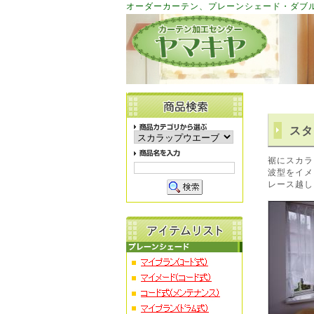
オーダーカーテン、プレーンシェード・ダブ
スタ
裾にスカラ
波型をイメ
レース越し