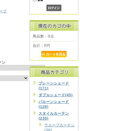
ーブ
商品数：0点
合計：
0円
テン
プレーンシェード
照
(171)
ダブルシェード(45)
バルーンシェード
(120)
スタイルカーテン
(230)
ウエーブカーテン
(36)