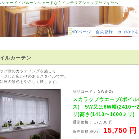
ルシェード・バルーンシェードならインテリアショップヤマキヤへ
MYページ
会員登録
カゴの中を
イルカーテン
ップ状のカッティングを施して、
ージした広がりのあるスタイルです。
に外の景色をやさしく映します。
商品コード： SWB-28
スカラップウエーブ(ボイル
ス) 5W又は6W幅(2410〜2
リ)高さ(1410〜1600ミリ)
通常価格： 17,500 円
15,750 円
販売価格
：
(税込)