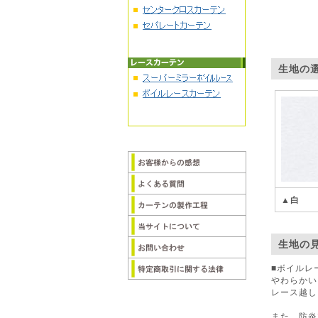
生地の
▲白
生地の
■ボイルレ
やわらかい
レース越し
また、防炎