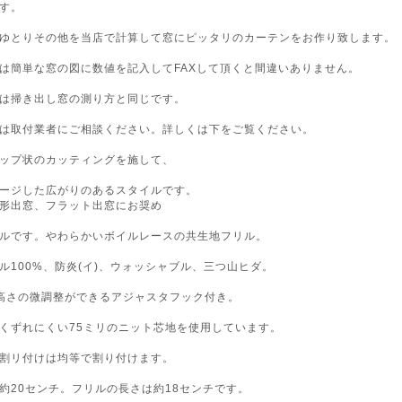
す。
ゆとりその他を当店で計算して窓にピッタリのカーテンをお作り致します。
は簡単な窓の図に数値を記入してFAXして頂くと間違いありません。
は掃き出し窓の測り方と同じです。
は取付業者にご相談ください。詳しくは下をご覧ください。
ップ状のカッティングを施して、
ージした広がりのあるスタイルです。
形出窓、フラット出窓にお奨め
ルです。やわらかいボイルレースの共生地フリル。
ル100%、防炎(イ)、ウォッシャブル、三つ山ヒダ。
高さの微調整ができるアジャスタフック付き。
くずれにくい75ミリのニット芯地を使用しています。
割リ付けは均等で割り付けます。
約20センチ。フリルの長さは約18センチです。