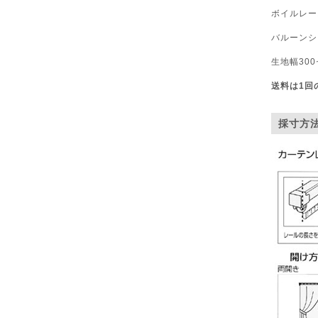
ボイルレー
バルーンシ
生地幅30
送料は1回
採寸方