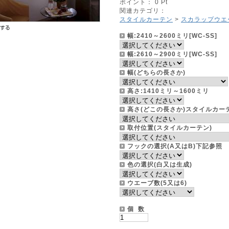
ポイント： 0 Pt
関連カテゴリ：
スタイルカーテン
>
スカラップウエ
幅:2410～2600ミリ[WC-SS]
幅:2610～2900ミリ[WC-SS]
幅(どちらの長さか)
高さ:1410ミリ～1600ミリ
高さ(どこの長さか)スタイルカー
取付位置(スタイルカーテン)
フックの選択(A又はB)下記参
色の選択(白又は生成)
ウエーブ数(5又は6)
個 数