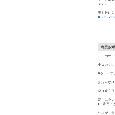
です。
夜も透けな
■スーパー
商品説
ここのサイ
中央の丈の
6ウエーブ
指定がなけ
幅は現在付
高さはラン
(一番長い
仕上がり巾