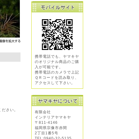
携帯電話でも、ヤマキヤ
のオリジナル商品のご購
入が可能です。
携帯電話のカメラで上記
ＱＲコードを読み取り、
アクセスして下さい。
ください。
有限会社
インテリアヤマキヤ
〒811-4146
福岡県宗像市赤間
2丁目1番5号
TEL:0940-32-5135