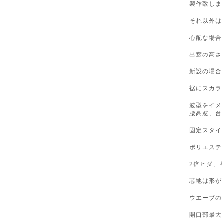
製作致しま
それ以外は
心配な場合
出窓の高さ
新設の場合
裾にスカラ
波型をイメ
腰高窓、台
固定スタイ
ポリエステ
2倍ヒダ、
芯地は形が
ウエーブの
開口部最大