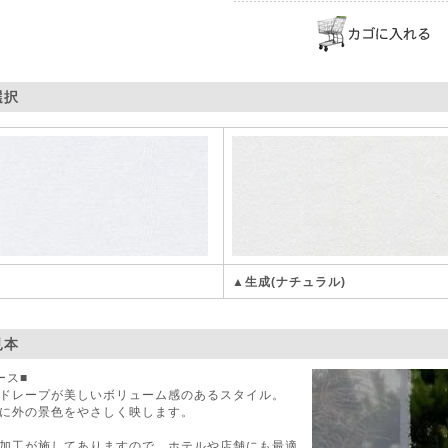
選択
▲生成(ナチュラル)
見本
ース■
ドレープが美しいボリューム感のあるスタイル。
に外の景色をやさしく映します。
加工が施してありますので、ホテルや店舗にも最適